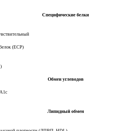
Специфические белки
увствительный
белок (ECP)
)
Обмен углеводов
 А1с
Липидный обмен
высокой плотности (ЛПВП, HDL)