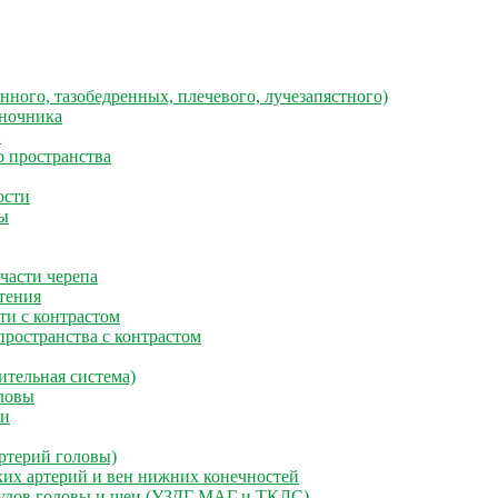
нного, тазобедренных, плечевого, лучезапястного)
ночника
й
 пространства
ости
ы
части черепа
тения
и с контрастом
ространства с контрастом
ительная система)
ловы
еи
ртерий головы)
их артерий и вен нижних конечностей
удов головы и шеи (УЗДГ МАГ и ТКДС)