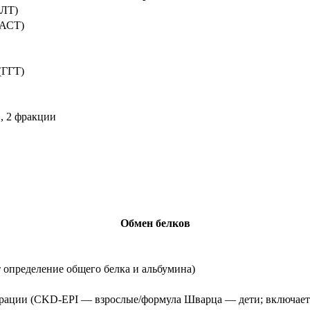
АЛТ)
(АСТ)
(ГГТ)
, 2 фракции
Обмен белков
 определение общего белка и альбумина)
трации (CKD-EPI — взрослые/формула Шварца — дети; включает