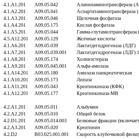
4.1.A1.201
A09.05.042
Аланинаминотрансфераза (
4.1.A2.201
A09.05.041
Аспартатаминотрансфераза 
4.1.A3.201
A09.05.046
Щелочная фосфатаза
4.1.A4.201
A09.05.175
Кислая фосфатаза
4.1.A5.201
A09.05.044
Гамма-глутамилтрансфераза 
4.5.A12.201
A09.05.129
Желчные кислоты
4.1.A6.201
A09.05.039
Лактатдегидрогеназа (ЛДГ)
4.1.A7.201
A09.05.039.001
Лактатдегидрогеназа (ЛДГ) 1
4.1.A8.201
A09.05.174
Холинэстераза
4.1.A9.201
A09.05.045.001
Альфа-амилаза
4.1.A14.201
A09.05.180
Амилаза панкреатическая
4.1.A10.201
A09.05.173
Липаза
4.1.A11.201
A09.05.043
Креатинкиназа (КФК)
4.1.A12.201
A09.05.177
Креатинкиназа-МВ
4.2.A1.201
A09.05.011
Альбумин
4.2.A2.201
A09.05.010
Общий белок
4.2.D1.201
A09.05.014.003
Белковые фракции (включает
4.2.A3.201
A09.05.020
Креатинин
4.2.D2
B03.025.001.001
Скорость клубочковой филь