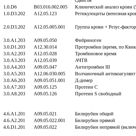
сдвигов
1.0.D6
B03.016.002.005
Клинический анализ крови (
1.0.D3.202
A12.05.123
Ретикулоциты (венозная кро
2.0.D3.202
A12.05.005.001
Группа крови + Резус-фактор
3.0.A1.203
A09.05.050
Фибриноген
3.0.D1.203
A12.30.014
Протромбин (время, по Кви
3.0.A2.203
A12.05.028
Тромбиновое время
3.0.A3.203
A12.05.039
АЧТВ
3.0.A4.203
A09.05.047
Антитромбин III
3.0.A5.203
A12.06.030.005
Волчаночный антикоагулянт
3.0.A6.203
A09.05.051.001
Д-димер
3.0.A7.203
A09.05.125
Протеин С
3.0.A8.203
A09.05.126
Протеин S свободный
4.6.A1.201
A09.05.021
Билирубин общий
4.6.A2.201
A09.05.022.001
Билирубин прямой
4.6.D1.201
A09.05.022
Билирубин непрямой (включа