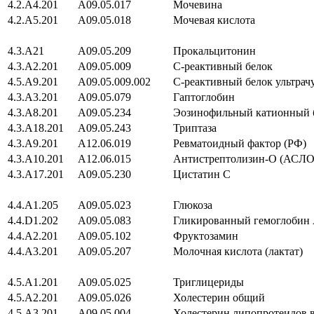
4.2.A4.201
A09.05.017
Мочевина
4.2.A5.201
A09.05.018
Мочевая кислота
4.3.A21
A09.05.209
Прокальцитонин
4.3.A2.201
A09.05.009
С-реактивный белок
4.5.A9.201
A09.05.009.002
С-реактивный белок ультрач
4.3.A3.201
A09.05.079
Гаптоглобин
4.3.A8.201
A09.05.234
Эозинофильный катионный 
4.3.A18.201
A09.05.243
Триптаза
4.3.A9.201
A12.06.019
Ревматоидный фактор (РФ)
4.3.A10.201
A12.06.015
Антистрептолизин-О (АСЛО
4.3.A17.201
A09.05.230
Цистатин C
4.4.A1.205
A09.05.023
Глюкоза
4.4.D1.202
A09.05.083
Гликированный гемоглобин
4.4.A2.201
A09.05.102
Фруктозамин
4.4.A3.201
A09.05.207
Молочная кислота (лактат)
4.5.A1.201
A09.05.025
Триглицериды
4.5.A2.201
A09.05.026
Холестерин общий
4.5.A3.201
A09.05.004
Холестерин липопротеидов 