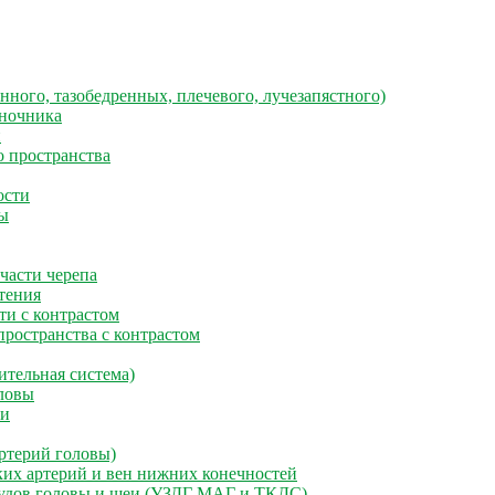
нного, тазобедренных, плечевого, лучезапястного)
ночника
й
 пространства
ости
ы
части черепа
тения
и с контрастом
ространства с контрастом
ительная система)
ловы
еи
ртерий головы)
их артерий и вен нижних конечностей
удов головы и шеи (УЗДГ МАГ и ТКДС)