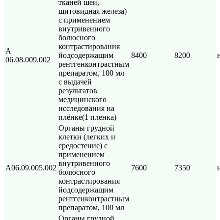
тканей шеи,
щитовидная железа)
с применением
внутривенного
болюсного
контрастирования
A
йодсодержащим
8400
8200
06.08.009.002
рентгенконтрастным
препаратом, 100 мл
с выдачей
результатов
медицинского
исследования на
плёнке(1 пленка)
Органы грудной
клетки (легких и
средостение) с
применением
внутривенного
А06.09.005.002
7600
7350
болюсного
контрастирования
йодсодержащим
рентгенконтрастным
препаратом, 100 мл
Органы грудной