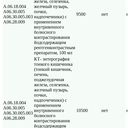
железа, селезенка,
А.06.18.004
желчный пузырь,
А06.30.005
почки,
9500
нет
А06.30.005.003
надпочечники) с
А06.28.009
применением
внутривенного
болюсного
контрастирования
йодсодержащим
рентгенконтрастным
препаратом, 100 мл
КТ- энтерография
тонкого кишечника
(тонкий кишечник,
печень,
поджелудочная
железа, селезенка,
желчный пузырь,
почки,
надпочечники) с
А.06.18.004
применением
А06.30.005
внутривенного
10500
нет
А06.30.005.003
болюсного
А06.28.009
контрастирования
йодсодержащим