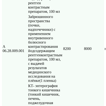
рентген
контрастным
препаратом, 100 мл
Забрюшинного
пространства
(почки,
надпочечники) с
применением
внутривенного
болюсного
А
контрастирования
8200
8000
06.28.009.001
йодсодержащим
рентгенконтрастным
препаратом, 100 мл,
с выдачей
результатов
медицинского
исследования на
плёнке(1 пленка)
КТ- энтерография
тонкого кишечника
(тонкий кишечник,
печень,
поджелудочная