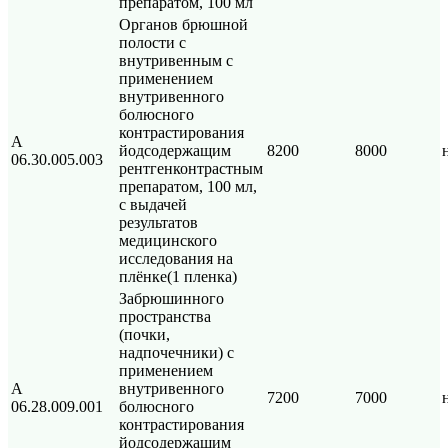
препаратом, 100 мл
Органов брюшной
полости с
внутривенным с
применением
внутривенного
болюсного
контрастирования
А
йодсодержащим
8200
8000
06.30.005.003
рентгенконтрастным
препаратом, 100 мл,
с выдачей
результатов
медицинского
исследования на
плёнке(1 пленка)
Забрюшинного
пространства
(почки,
надпочечники) с
применением
А
внутривенного
7200
7000
06.28.009.001
болюсного
контрастирования
йодсодержащим