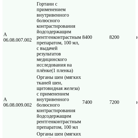
Гортани с
применением
внутривенного
болюсного
контрастирования
йодсодержащим
А
рентгенконтрастным
8400
8200
06.08.007.002
препаратом, 100 мл,
с выдачей
результатов
медицинского
исследования на
плёнке(1 пленка)
Органы шеи (мягких
тканей шеи,
щитовидная железа)
с применением
A
внутривенного
7400
7200
06.08.009.002
болюсного
контрастирования
йодсодержащим
рентгенконтрастным
препаратом, 100 мл
Органы шеи (мягких