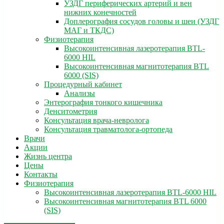
УЗДГ периферических артерий и вен
нижних конечностей
Доплерография сосудов головы и шеи (УЗДГ
МАГ и ТКДС)
Физиотерапия
Высокоинтенсивная лазеротерапия BTL-
6000 HIL
Высокоинтенсивная магнитотерапия BTL
6000 (SIS)
Процедурный кабинет
Анализы
Энтерография тонкого кишечника
Денситометрия
Консультация врача-невролога
Консультация травматолога-ортопеда
Врачи
Акции
Жизнь центра
Цены
Контакты
Физиотерапия
Высокоинтенсивная лазеротерапия BTL-6000 HIL
Высокоинтенсивная магнитотерапия BTL 6000
(SIS)