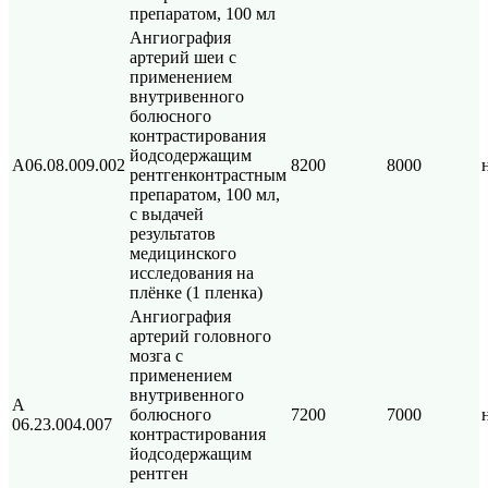
препаратом, 100 мл
Ангиография
артерий шеи с
применением
внутривенного
болюсного
контрастирования
йодсодержащим
А06.08.009.002
8200
8000
рентгенконтрастным
препаратом, 100 мл,
с выдачей
результатов
медицинского
исследования на
плёнке (1 пленка)
Ангиография
артерий головного
мозга с
применением
внутривенного
А
болюсного
7200
7000
06.23.004.007
контрастирования
йодсодержащим
рентген