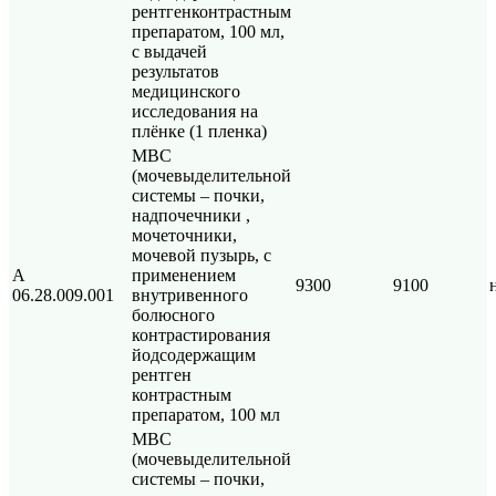
рентгенконтрастным
препаратом, 100 мл,
с выдачей
результатов
медицинского
исследования на
плёнке (1 пленка)
МВС
(мочевыделительной
системы – почки,
надпочечники ,
мочеточники,
мочевой пузырь, с
А
применением
9300
9100
06.28.009.001
внутривенного
болюсного
контрастирования
йодсодержащим
рентген
контрастным
препаратом, 100 мл
МВС
(мочевыделительной
системы – почки,