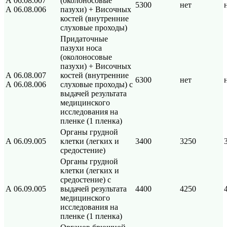
А 06.08.007
(околоносовые
5300
нет
А 06.08.006
пазухи) + Височных
костей (внутренние
слуховые проходы)
Придаточные
пазухи носа
(околоносовые
пазухи) + Височных
А 06.08.007
костей (внутренние
6300
нет
А 06.08.006
слуховые проходы) с
выдачей результата
медицинского
исследования на
пленке (1 пленка)
Органы грудной
А 06.09.005
клетки (легких и
3400
3250
средостение)
Органы грудной
клетки (легких и
средостение) с
А 06.09.005
выдачей результата
4400
4250
медицинского
исследования на
пленке (1 пленка)