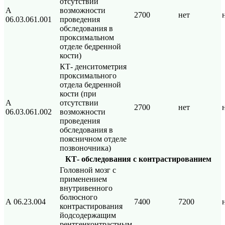
отсутствии
А
возможности
2700
нет
06.03.061.001
проведения
обследования в
проксимальном
отделе бедренной
кости)
КТ- денситометрия
проксимального
отдела бедренной
кости (при
А
отсутствии
2700
нет
06.03.061.002
возможности
проведения
обследования в
поясничном отделе
позвоночника)
КТ- обследования с контрастированием
Головной мозг с
применением
внутривенного
болюсного
А 06.23.004
7400
7200
контрастирования
йодсодержащим
рентгенконтрастным