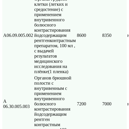
клетки (легких и
средостение) с
применением
внутривенного
болюсного
контрастирования
А06.09.005.002
йодсодержащим
8600
8350
рентгенконтрастным
препаратом, 100 мл ,
с выдачей
результатов
медицинского
исследования на
плёнке(1 пленка)
Органов брюшной
полости с
внутривенным с
применением
внутривенного
А
болюсного
7200
7000
06.30.005.003
контрастирования
йодсодержащим
рентген
контрастным