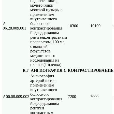
надпочечники ,
мочеточники,
мочевой пузырь, с
применением
внутривенного
А
болюсного
10300
10100
06.28.009.001
контрастирования
йодсодержащим
рентгенконтрастным
препаратом, 100 мл,
с выдачей
результатов
медицинского
исследования на
плёнке (1 пленка)
КТ- АНГИОГРАФИЯ С КОНТРАСТИРОВАНИ
Ангиография
артерий шеи с
применением
внутривенного
болюсного
А06.08.009.002
7200
7000
контрастирования
йодсодержащим
рентген
контрастным