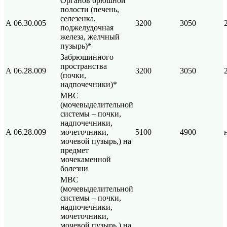
Органов брюшной
полости (печень,
селезенка,
А 06.30.005
3200
3050
поджелудочная
железа, желчный
пузырь)*
Забрюшинного
пространства
А 06.28.009
3200
3050
(почки,
надпочечники)*
МВС
(мочевыделительной
системы – почки,
надпочечники,
А 06.28.009
мочеточники,
5100
4900
мочевой пузырь,) на
предмет
мочекаменной
болезни
МВС
(мочевыделительной
системы – почки,
надпочечники,
мочеточники,
мочевой пузырь,) на