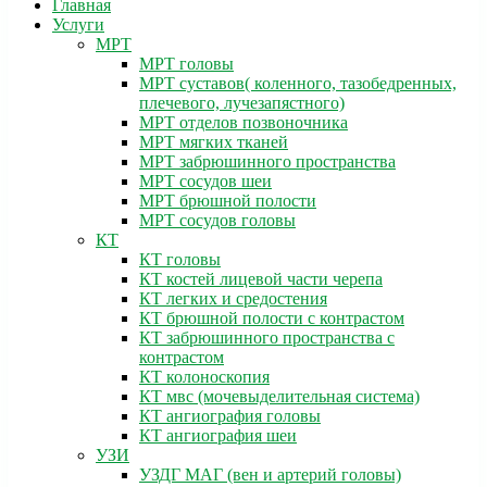
Главная
Услуги
МРТ
МРТ головы
МРТ суставов( коленного, тазобедренных,
плечевого, лучезапястного)
МРТ отделов позвоночника
МРТ мягких тканей
МРТ забрюшинного пространства
МРТ сосудов шеи
МРТ брюшной полости
МРТ сосудов головы
КТ
КТ головы
КТ костей лицевой части черепа
КТ легких и средостения
КТ брюшной полости с контрастом
КТ забрюшинного пространства с
контрастом
КТ колоноскопия
КТ мвс (мочевыделительная система)
КТ ангиография головы
КТ ангиография шеи
УЗИ
УЗДГ МАГ (вен и артерий головы)