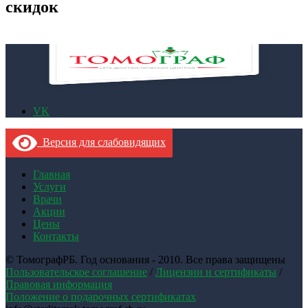
скидок
VK
Версия для слабовидящих
Главная
Услуги
Врачи
Акции
Цены
Контакты
© ТомографРБ. Год основания - 2010. Все права защищены
Пользовательское соглашение
/
Лицензии и сертификаты
/
Правовая информация
Положение о подарочных сертификатах