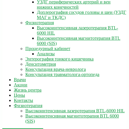
УЗДГ периферических артерий и вен
нижних конечностей
Доплерография сосудов головы и шеи (УЗДГ
МАГ и ТКДС)
Физиотерапия
Высокоинтенсивная лазеротерапия BTL-
6000 HIL
Высокоинтенсивная магнитотерапия BTL
6000 (SIS)
Процедурный кабинет
Анализы
Энтерография тонкого кишечника
Денситометрия
Консультация врача-невролога
Консультация травматолога-ортопеда
Врачи
Акции
Жизнь центра
Цены
Контакты
Физиотерапия
Высокоинтенсивная лазеротерапия BTL-6000 HIL
Высокоинтенсивная магнитотерапия BTL 6000
(SIS)