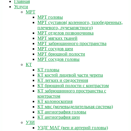
Главная
Услуги
МРТ
МРТ головы
МРТ суставов( коленного, тазобедренных,
плечевого, лучезапястного)
МРТ отделов позвоночника
МРТ мягких тканей
МРТ забрюшинного пространства
МРТ сосудов шеи
МРТ брюшной полости
МРТ сосудов головы
КТ
КТ головы
КТ костей лицевой части черепа
КТ легких и средостения
КТ брюшной полости с контрастом
КТ забрюшинного пространства с
контрастом
КТ колоноскопия
КТ мвс (мочевыделительная система)
КТ ангиография головы
КТ ангиография шеи
УЗИ
УЗДГ МАГ (вен и артерий головы)