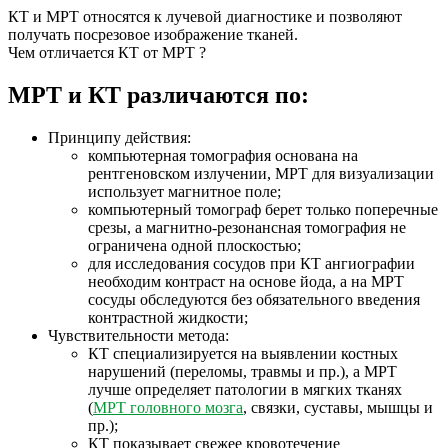
КТ и МРТ относятся к лучевой диагностике и позволяют
получать посрезовое изображение тканей.
Чем отличается КТ от МРТ ?
МРТ и КТ различаются по:
Принципу действия:
компьютерная томография основана на
рентгеновском излучении, МРТ для визуализации
использует магнитное поле;
компьютерный томограф берет только поперечные
срезы, а магнитно-резонансная томография не
ограничена одной плоскостью;
для исследования сосудов при КТ ангиографии
необходим контраст на основе йода, а на МРТ
сосуды обследуются без обязательного введения
контрастной жидкости;
Чувствительности метода:
КТ специализируется на выявлении костных
нарушений (переломы, травмы и пр.), а МРТ
лучше определяет патологии в мягких тканях
(
МРТ головного мозга
, связки, суставы, мышцы и
пр.);
КТ показывает свежее кровотечение